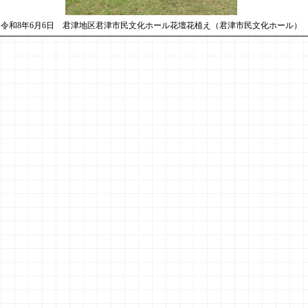
令和8年6月6日 君津地区君津市民文化ホール花壇花植え（君津市民文化ホール）